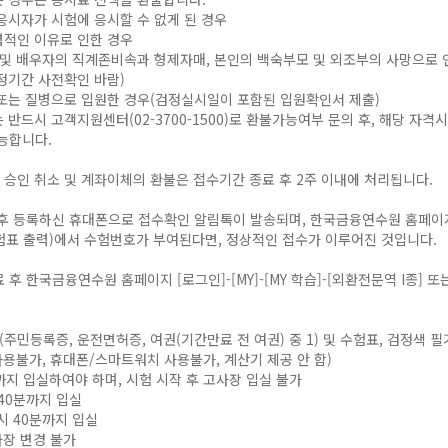
응시자가 시험에 응시할 수 없게 된 경우
적인 이유로 인한 경우
 및 배우자의 직계존비속과 형제자매, 본인의 백숙부모 및 외조부의 사망으로 
기간 사전확인 바람)
또는 질병으로 입원한 경우(검정실시일이 포함된 입원확인서 제출)
반드시 고객지원센터(02-3700-1500)로 환불가능여부 문의 후, 해당 자
능합니다.
 승인 취소 및 계좌이체의 환불은 접수기간 종료 후 2주 이내에 처리됩니다.
 후 등록하신 휴대폰으로 접수확인 알림톡이 발송되며, 한국금융연수원 홈페이지 
험표 출력)에서 수험번호가 부여된다면, 정상적인 접수가 이루어진 것입니다.
 후 한국금융연수원 홈페이지 [로그인]-[MY]-[MY 학습]-[외환전문역 I종] 또
주민등록증, 운전면허증, 여권(기간만료 전 여권) 중 1) 및 수험표, 검정색
용불가, 휴대폰/스마트워치 사용불가, 계산기 제공 안 함)
까지 입실하여야 하며, 시험 시작 후 고사장 입실 불가
40분까지 입실
12시 40분까지 입실
사장 변경 불가