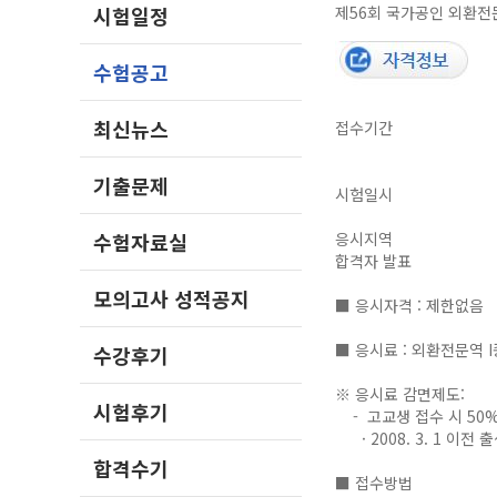
시험일정
제56회 국가공인 외환전문
수험공고
최신뉴스
접수기간
기출문제
시험일시
수험자료실
응시지역
합격자 발표
모의고사 성적공지
■ 응시자격 : 제한없음
■ 응시료 : 외환전문역 I종
수강후기
※ 응시료 감면제도:
시험후기
- 고교생 접수 시 50% 
· 2008. 3. 1 이
합격수기
■ 접수방법