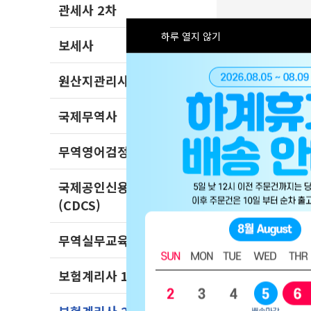
관세사 2차
하루 열지 않기
보세사
원산지관리사
국제무역사
무역영어검정시험
다음
맨끝
국제공인신용장전문가
(CDCS)
무역실무교육
보험계리사 1차