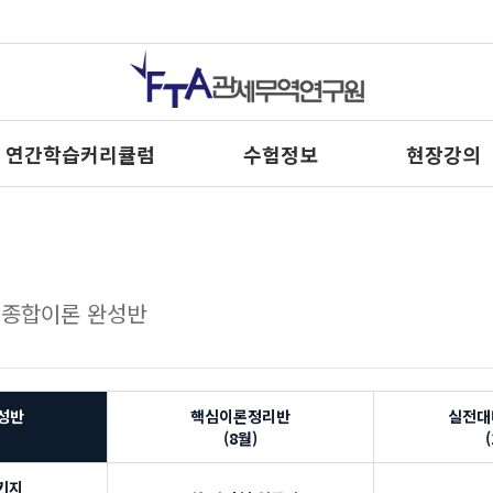
연간학습커리큘럼
수험정보
현장강의
차 종합이론 완성반
성반
핵심이론정리반
실전대
(8월)
키지