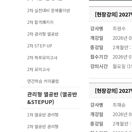
2차 실전대비 문제풀이반
[현장강의] 20
2차 합격패키지
강사명
최권수
2차 관리형 열공반
개강일
2026년 
2차 STEP-UP
종강일
2개월반 :
접수기간
2026년 0
2차 하프모의고사
강의시간
월요일 (19
2차 모의고사
연간학습 커리큘럼
[현장강의] 20
관리형 열공반 (열공반
&STEPUP)
강사명
최재순
개강일
2026년 
1차 열공반 관리형
종강일
2개월반 :
2차 열공반 관리형