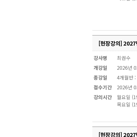
[현장강의] 20
강사명
최권수
개강일
2026년 
종강일
4개월반 :
접수기간
2026년 0
강의시간
월요일 (19
목요일 (19
[현장강의] 20