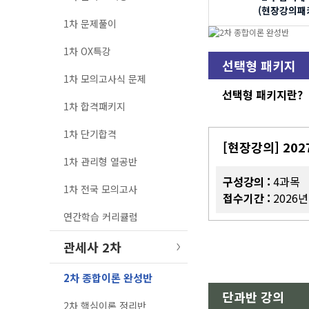
(현장강의패
1차 문제풀이
1차 OX특강
선택형 패키지
1차 모의고사식 문제
선택형 패키지란?
1차 합격패키지
1차 단기합격
[현장강의] 20
1차 관리형 열공반
구성강의 :
4과목
1차 전국 모의고사
접수기간 :
2026년
연간학습 커리큘럼
관세사 2차
2차 종합이론 완성반
단과반 강의
2차 핵심이론 정리반