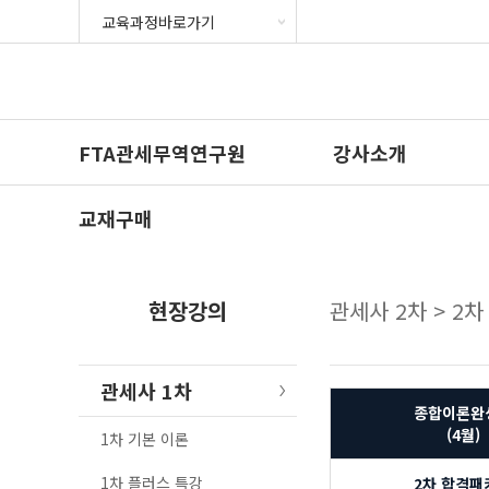
FTA관세무역연구원
강사소개
교재구매
현장강의
관세사 2차 > 2
관세사 1차
종합이론완
(4월)
1차 기본 이론
1차 플러스 특강
2차 합격패