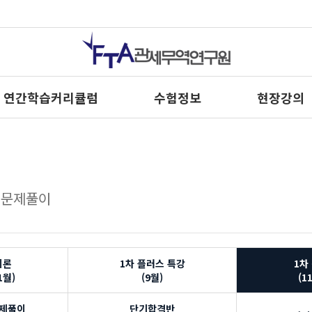
연간학습커리큘럼
수험정보
현장강의
차 문제풀이
이론
1차 플러스 특강
1차
1월)
(9월)
(1
문제풀이
단기합격반