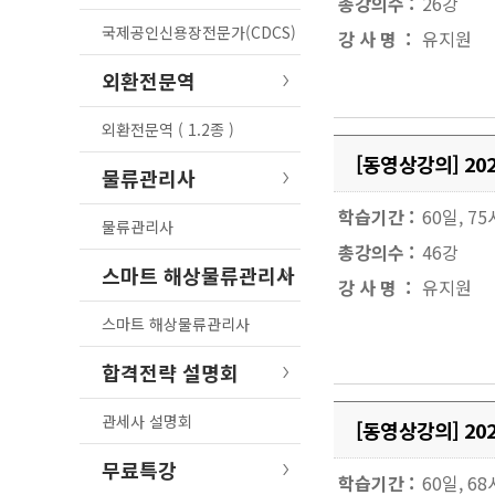
총강의수 :
26강
국제공인신용장전문가(CDCS)
강 사 명 :
유지원
외환전문역
외환전문역 ( 1.2종 )
[동영상강의] 2
물류관리사
학습기간 :
60일, 7
물류관리사
총강의수 :
46강
스마트 해상물류관리사
강 사 명 :
유지원
스마트 해상물류관리사
합격전략 설명회
관세사 설명회
[동영상강의] 2
무료특강
학습기간 :
60일, 6