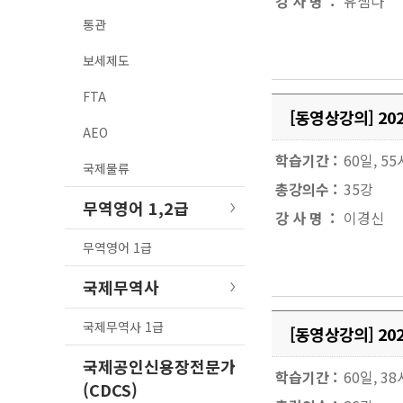
강 사 명 :
유샘나
통관
보세제도
FTA
[동영상강의] 2
AEO
학습기간 :
60일, 5
국제물류
총강의수 :
35강
무역영어 1,2급
강 사 명 :
이경신
무역영어 1급
국제무역사
국제무역사 1급
[동영상강의] 2
국제공인신용장전문가
학습기간 :
60일, 3
(CDCS)