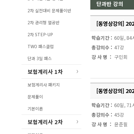
단과반 강의
2차 실전대비 문제풀이반
2차 관리형 열공반
[동영상강의] 2
2차 STEP-UP
학습기간 :
60일, 8
TWO 패스클럽
총강의수 :
47강
강 사 명 :
구민회
단과 3일 패스
보험계리사 1차
보험계리사 패키지
[동영상강의] 2
문제풀이
학습기간 :
60일, 7
기본이론
총강의수 :
45강
보험계리사 2차
강 사 명 :
윤준필