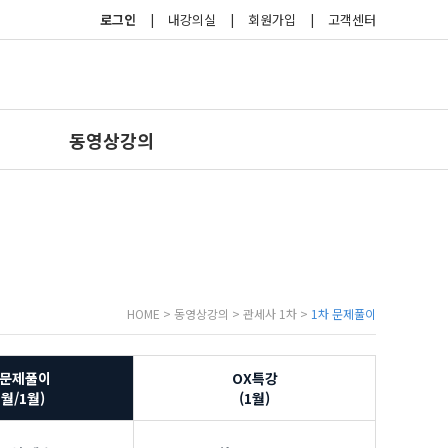
로그인
|
내강의실
|
회원가입
|
고객센터
동영상강의
HOME > 동영상강의 > 관세사 1차 >
1차 문제풀이
 문제풀이
OX특강
1월/1월)
(1월)