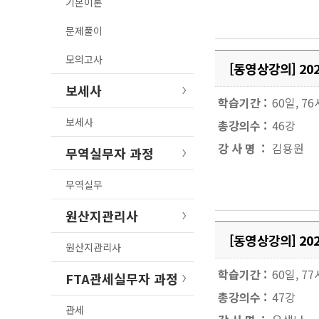
기본이론
문제풀이
모의고사
[동영상강의] 2
보세사
학습기간 :
60일, 7
보세사
총강의수 :
46강
강 사 명 :
김용원
무역실무자 과정
무역실무
원산지관리사
[동영상강의] 2
원산지관리사
학습기간 :
60일, 7
FTA관세실무자 과정
총강의수 :
47강
관세