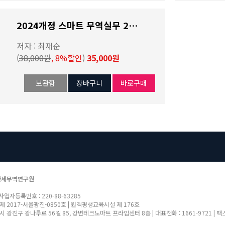
2024개정 스마트 무역실무 2권(저자 최재순)
저자 : 최재순
(
38,000원
, 8%할인
)
35,000원
보관함
장바구니
바로구매
관세무역연구원
 사업자등록번호 : 220-88-63285
제 2017-서울광진-0850호 | 원격평생교육시설 제 176호
 광진구 광나루로 56길 85, 강변테크노마트 프라임센터 8층 | 대표전화 : 1661-9721 | 팩스 : 070-