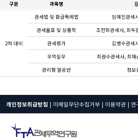
구분
과목명
관세법 및 환급특례법
임예진관세사
관세율표 및 상품학
조천희관세사, 최두원
2차 대비
관세평가
김병수관세사
무역실무
최권수관세사, 최재
관리형 열공반
정보
개인정보취급방침
|
이메일무단수집거부
|
이용약관
|
연