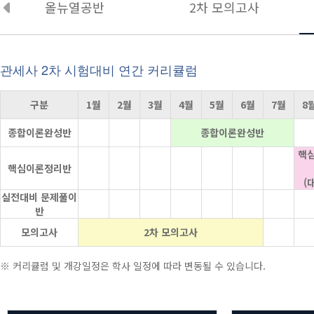
올뉴열공반
2차 모의고사
관세사 2차 시험대비 연간 커리큘럼
구분
1월
2월
3월
4월
5월
6월
7월
8
종합이론완성반
종합이론완성반
핵
핵심이론정리반
(
실전대비 문제풀이
반
모의고사
2차 모의고사
※ 커리큘럼 및 개강일정은 학사 일정에 따라 변동될 수 있습니다.